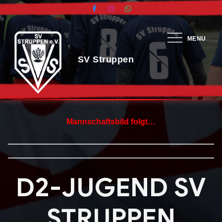
Skip
to
content
MENU
Mannschaftsbild folgt…
——————————————————————————
——————————————————————————
D2-JUGEND SV
STRUPPEN