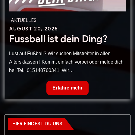
AKTUELLES
Posted
AUGUST 20, 2025
Fussball ist dein Ding?
on
Lust auf Fußball? Wir suchen Mitstreiter in allen
Altersklassen ! Kommt einfach vorbei oder melde dich
bei Tel.: 015140760341! Wir…
Fussball
Erfahre mehr
ist
dein
Ding?
HIER FINDEST DU UNS