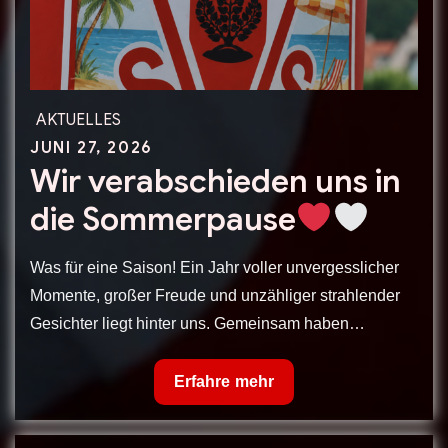
AKTUELLES
Posted
JUNI 27, 2026
Wir verabschieden uns in
on
die Sommerpause
Was für eine Saison! Ein Jahr voller unvergesslicher
Momente, großer Freude und unzähliger strahlender
Gesichter liegt hinter uns. Gemeinsam haben…
Wir
Erfahre mehr
verabschieden
uns