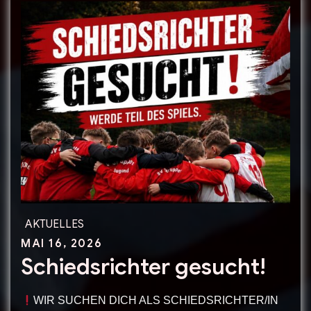
in
die
Sommerpause
AKTUELLES
Posted
MAI 16, 2026
Schiedsrichter gesucht!
on
WIR SUCHEN DICH ALS SCHIEDSRICHTER/IN